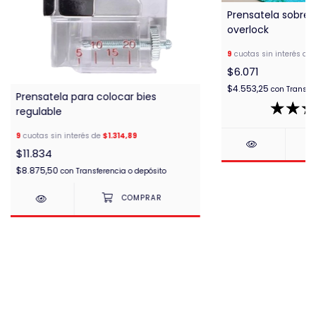
Prensatela sobrehi
overlock
9
cuotas sin interés de
$6.071
$4.553,25
con
Transfe
Prensatela para colocar bies
regulable
9
cuotas sin interés de
$1.314,89
$11.834
$8.875,50
con
Transferencia o depósito