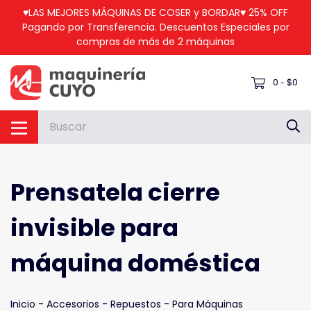
♥LAS MEJORES MÁQUINAS DE COSER y BORDAR♥ 25% OFF
Pagando por Transferencia. Descuentos Especiales por
compras de más de 2 máquinas
0
$0
-
Prensatela cierre
invisible para
máquina doméstica
Inicio
-
Accesorios - Repuestos
-
Para Máquinas