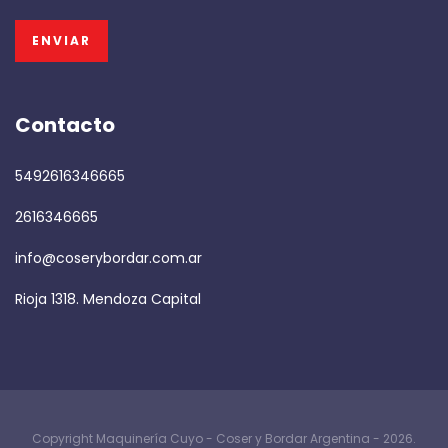
Contacto
5492616346665
2616346665
info@coserybordar.com.ar
Rioja 1318. Mendoza Capital
Copyright Maquinería Cuyo - Coser y Bordar Argentina - 2026.