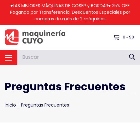
♥LAS MEJORES MÁQUINAS DE COSER y BORDAR♥ 25% OFF
Pagando por Transferencia. Descuentos Especiales por
compras de más de 2 máquinas
0
$0
-
Preguntas Frecuentes
Inicio
-
Preguntas Frecuentes