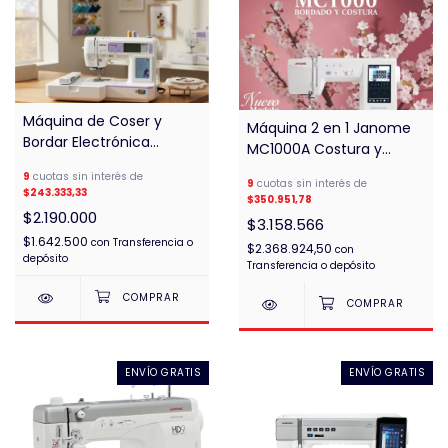
Máquina de Coser y
Máquina 2 en 1 Janome
Bordar Electrónica
MC1000A Costura y
Brother Nv950D Disney
Bordado
9
cuotas sin interés de
9
cuotas sin interés de
$243.333,33
$350.951,78
$2.190.000
$3.158.566
$1.642.500
con
Transferencia o
$2.368.924,50
con
depósito
Transferencia o depósito
ENVÍO GRATIS
ENVÍO GRATIS