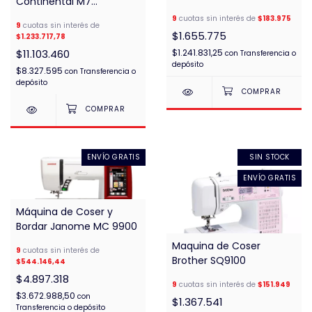
Continental M7
Computarizada
9
cuotas sin interés de
$183.975
9
cuotas sin interés de
$1.655.775
$1.233.717,78
$11.103.460
$1.241.831,25
con
Transferencia o
depósito
$8.327.595
con
Transferencia o
depósito
ENVÍO GRATIS
SIN STOCK
ENVÍO GRATIS
Máquina de Coser y
Bordar Janome MC 9900
Maquina de Coser
9
cuotas sin interés de
Brother SQ9100
$544.146,44
$4.897.318
9
cuotas sin interés de
$151.949
$3.672.988,50
con
$1.367.541
Transferencia o depósito