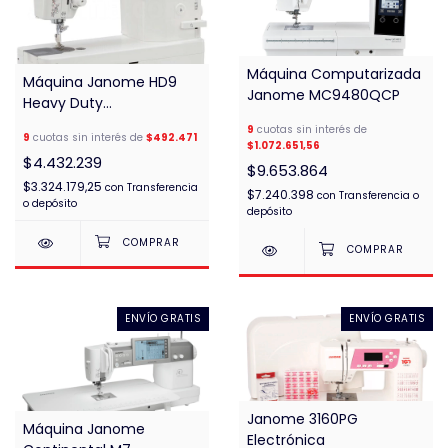
Máquina Computarizada
Máquina Janome HD9
Janome MC9480QCP
Heavy Duty
Semindustrial
9
cuotas sin interés de
9
cuotas sin interés de
$492.471
$1.072.651,56
$4.432.239
$9.653.864
$3.324.179,25
con
Transferencia
$7.240.398
con
Transferencia o
o depósito
depósito
ENVÍO GRATIS
ENVÍO GRATIS
Janome 3160PG
Máquina Janome
Electrónica