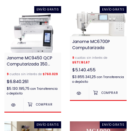
ENVÍO GRATIS
ENVÍO GRATIS
Janome MC6700P
Computarizada
Janome MC9450 QCP
9
cuotas sin interés de
$571.161,67
Computarizada 350
$5.140.455
diseños
9
cuotas sin interés de
$760.029
$3.855.341,25
con
Transferencia
$6.840.261
o depósito
$5.130.195,75
con
Transferencia
o depósito
ENVÍO GRATIS
ENVÍO GRATIS