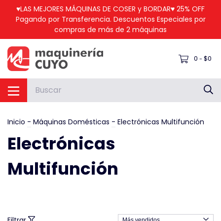
♥LAS MEJORES MÁQUINAS DE COSER y BORDAR♥ 25% OFF
Pagando por Transferencia. Descuentos Especiales por
compras de más de 2 máquinas
0
$0
-
Inicio
-
Máquinas Domésticas
-
Electrónicas Multifunción
Electrónicas
Multifunción
Filtrar