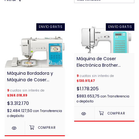
ENVÍO GRATIS
ENVÍO GRATIS
Máquina de Coser
Electrónica Brother
CS6000XL
Máquina Bordadora y
9
cuotas sin interés de
Máquina de Coser
$130.911,67
NV970L 2 en 1 con WIFI
$1.178.205
9
cuotas sin interés de
$368.018,89
$883.653,75
con
Transferencia
o depósito
$3.312.170
$2.484.127,50
con
Transferencia
o depósito