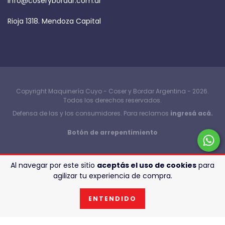
info@coserybordar.com.ar
Rioja 1318. Mendoza Capital
Copyright Maquinería Cuyo - Coser y Bordar Argentina - 2026.
Todos los derechos reservados.
Defensa de las y los consumidores. Para reclamos
ingresá acá.
Botón de arrepentimiento
Al navegar por este sitio
aceptás el uso de cookies
para
agilizar tu experiencia de compra.
ENTENDIDO