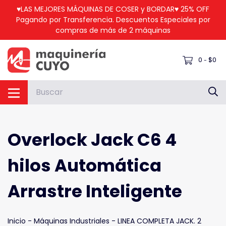
♥LAS MEJORES MÁQUINAS DE COSER y BORDAR♥ 25% OFF
Pagando por Transferencia. Descuentos Especiales por
compras de más de 2 máquinas
0
$0
-
Overlock Jack C6 4
hilos Automática
Arrastre Inteligente
Inicio
-
Máquinas Industriales
-
LINEA COMPLETA JACK. 2