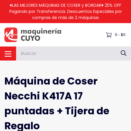
♥LAS MEJORES MÁQUINAS DE COSER y BORDAR♥ 25% OFF
Pagando por Transferencia. Descuentos Especiales por
compras de más de 2 máquinas
0
$0
-
Máquina de Coser
Necchi K417A 17
puntadas + Tijera de
Regalo