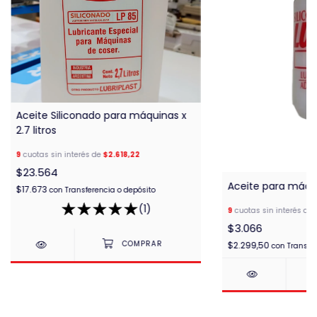
Aceite Siliconado para máquinas x
2.7 litros
9
cuotas sin interés de
$2.618,22
$23.564
Aceite para máqu
$17.673
con
Transferencia o depósito
(1)
9
cuotas sin interés de
$3.066
$2.299,50
con
Transfe