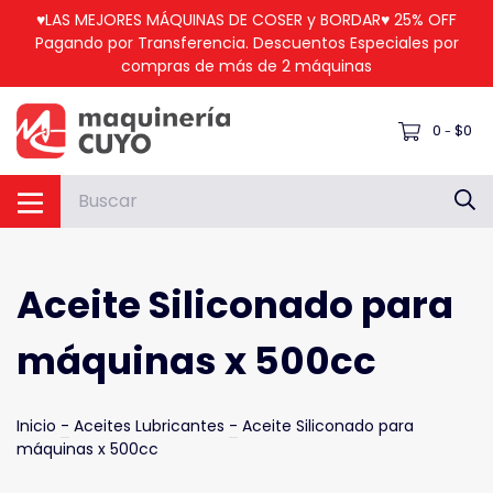
♥LAS MEJORES MÁQUINAS DE COSER y BORDAR♥ 25% OFF
Pagando por Transferencia. Descuentos Especiales por
compras de más de 2 máquinas
0
$0
-
Aceite Siliconado para
máquinas x 500cc
Inicio
-
Aceites Lubricantes
-
Aceite Siliconado para
máquinas x 500cc