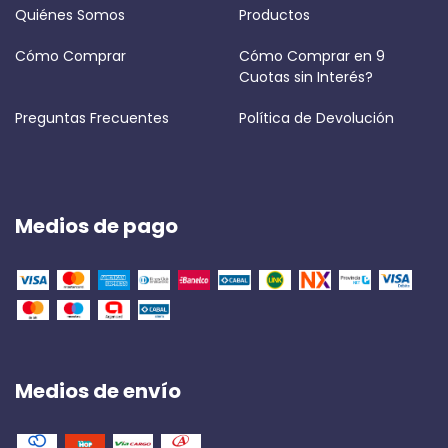
Quiénes Somos
Productos
Cómo Comprar
Cómo Comprar en 9
Cuotas sin Interés?
Preguntas Frecuentes
Política de Devolución
Medios de pago
Medios de envío