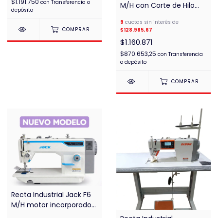
$1.191.750
con
Transferencia o
M/H con Corte de Hilo
depósito
Automático
9
cuotas sin interés de
COMPRAR
$128.985,67
$1.160.871
$870.653,25
con
Transferencia
o depósito
COMPRAR
Recta Industrial Jack F6
M/H motor incorporado
bajo consumo