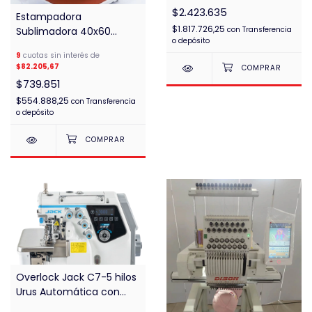
$2.423.635
Estampadora
$1.817.726,25
Sublimadora 40x60
con
Transferencia
o depósito
Goldex
9
cuotas sin interés de
$82.205,67
$739.851
$554.888,25
con
Transferencia
o depósito
Overlock Jack C7-5 hilos
Urus Automática con
Arrastre Inteligente