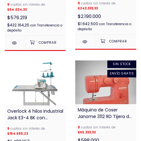
9
cuotas sin interés de
9
cuotas sin interés de
$243.333,33
$64.024,33
$2.190.000
$576.219
$1.642.500
con
Transferencia o
$432.164,25
con
Transferencia o
depósito
depósito
SIN STOCK
ENVÍO GRATIS
Máquina de Coser
Overlock 4 hilos Industrial
Janome 3112 RD Tijera de
Jack E3-4 BK con
regalo
Atraque
9
cuotas sin interés de
9
cuotas sin interés de
$65.333,33
$164.685,22
$588.000