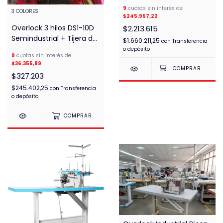
diseños Disney
9
cuotas sin interés de
3 COLORES
$245.957,22
Overlock 3 hilos DS1-10D
$2.213.615
Semindustrial + Tijera de
$1.660.211,25
con
Transferencia
Regalo
o depósito
9
cuotas sin interés de
$36.355,89
$327.203
$245.402,25
con
Transferencia
o depósito
COMPRAR